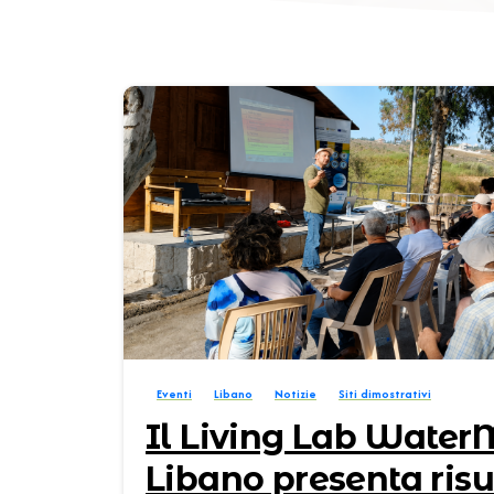
Eventi
Libano
Notizie
Siti dimostrativi
Il Living Lab Water
Libano presenta risu