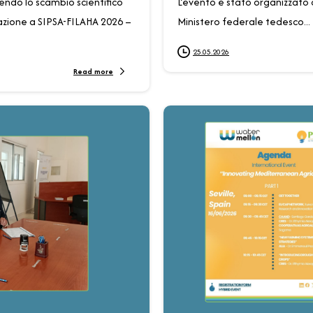
endo lo scambio scientifico
L’evento è stato organizzato d
ipazione a SIPSA-FILAHA 2026 –
Ministero federale tedesco...
25.05.2026
Read more
0