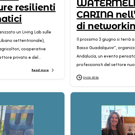
WATERMELLO
re resilienti
CARINA nell
atici
di networkin
nizzato un Living Lab sulle
Il prossimo 3 giugno si terrà a
 Libano settentrionale),
Basso Guadalquivir”, organiz
 agricoltori, cooperative
Andalucía, un evento pensato
ttore privato e del...
professionisti del settore nuov
Read more
04.06.2026