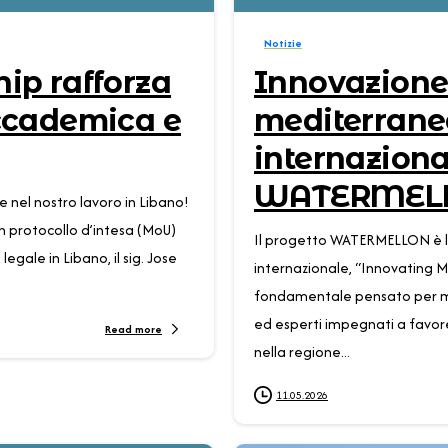
Notizie
ip rafforza
Innovazione 
ccademica e
mediterrane
internaziona
WATERMEL
e nel nostro lavoro in Libano!
n protocollo d’intesa (MoU)
Il progetto WATERMELLON è li
egale in Libano, il sig. Jose
internazionale, “Innovating M
fondamentale pensato per met
ed esperti impegnati a favore d
Read more
nella regione...
11.05.2026