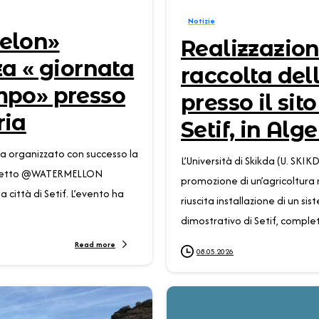
Notizie
melon»
Realizzazion
za « giornata
raccolta del
mpo» presso
presso il sit
ria
Setif, in Alge
 ha organizzato con successo la
L’Università di Skikda (U. SKI
rogetto @WATERMELLON
promozione di un’agricoltura r
 città di Setif. L’evento ha
riuscita installazione di un si
dimostrativo di Setif, complet
Read more
08.05.2026