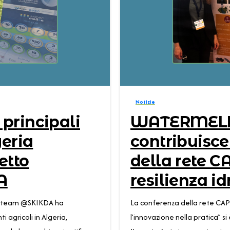
0
Notizie
principali
WATERMEL
geria
contribuisce
etto
della rete C
A
resilienza id
il team @SKIKDA ha
La conferenza della rete CAP d
agricoli in Algeria,
l’innovazione nella pratica” 