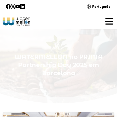
Português
WATERMELLON
no
PRIMA
Partnership
Day
2025
em
Barcelona