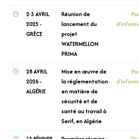
2-3 AVRIL
Réunion de
Pou
2025 -
lancement du
d'inform
GRÈCE
projet
WATERMELLON
PRIMA
28 AVRIL
Mise en œuvre de
Pou
2026 -
la réglementation
d'inform
ALGÉRIE
en matière de
sécurité et de
santé au travail à
Serif, en Algérie
13 FÉVRIER
Première réunion
Pou