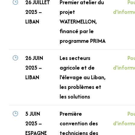
26 JUILLET
Premier atelier du
Pou
2025 –
projet
d'inform
LIBAN
WATERMELLON,
financé par le
programme PRIMA
26 JUIN
Les secteurs
Pou
2025 –
agricole et de
d'inform
LIBAN
l'élevage au Liban,
les problèmes et
les solutions
5 JUIN
Première
Pou
2025 –
convention des
d'inform
ESPAGNE
techniciens des