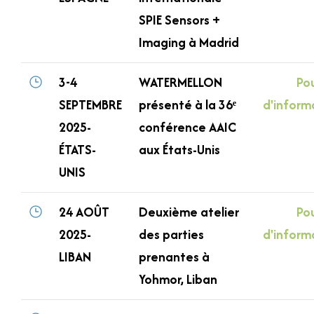
SPIE Sensors +
Imaging à Madrid
3-4
WATERMELLON
Pou
SEPTEMBRE
présenté à la 36ᵉ
d'inform
2025-
conférence AAIC
ÉTATS-
aux États-Unis
UNIS
24 AOÛT
Deuxième atelier
Pou
2025-
des parties
d'inform
LIBAN
prenantes à
Yohmor, Liban