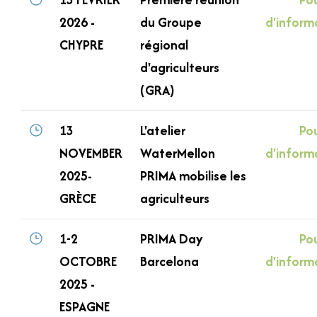
2026 -
du Groupe
d'inform
CHYPRE
régional
d'agriculteurs
(GRA)
13
L'atelier
Pou
NOVEMBER
WaterMellon
d'inform
2025-
PRIMA mobilise les
GRÈCE
agriculteurs
1-2
PRIMA Day
Pou
OCTOBRE
Barcelona
d'inform
2025 -
ESPAGNE