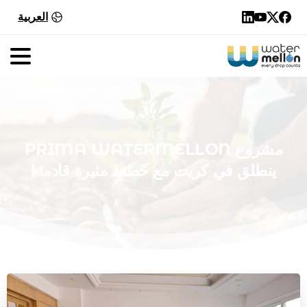
العربية
مشروع
WATERMELLON
PRIMA
ينطلق
في
كريت
مع
خطط
مثيرة
قادمة!