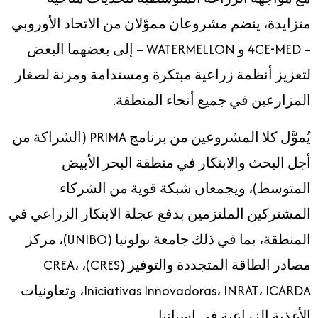
متزايدة، ينضم مشروعان مموّلان من الاتحاد الأوروبي
– 4CE-MED و WATERMELLON – إلى بعضهما البعض
لتعزيز أنظمة زراعية مبتكرة ومستدامة ومرنة لصغار
المزارعين في جميع أنحاء المنطقة.
يُموَّل كلا المشروعين من برنامج PRIMA (الشراكة من
أجل البحث والابتكار في منطقة البحر الأبيض
المتوسط)، ويجمعان شبكة قوية من الشركاء
المشتركين الملتزمين بدفع عجلة الابتكار الزراعي في
المنطقة، بما في ذلك جامعة بولونيا (UNIBO)، مركز
مصادر الطاقة المتجددة والتوفير (CRES)، CREA،
Iniciativas Innovadoras، INRAT، ICARDA، وتعاونيات
الأغذية الزراعية في إسبانيا.