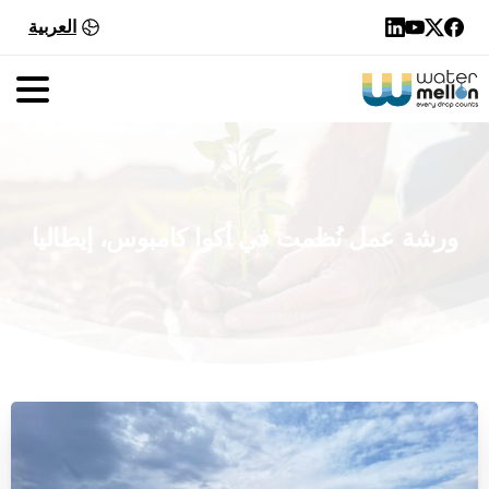
العربية
ورشة
عمل
نُظمت
في
أكوا
كامبوس،
إيطاليا