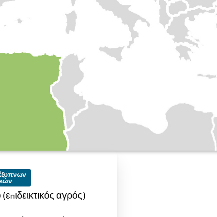
 έξυπνων
ικών
φ (επιδεικτικός αγρός)