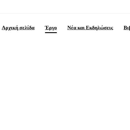
Αρχική σελίδα
Έργο
Νέα και Εκδηλώσεις
Βι
ιοχές
επίδειξης