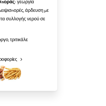
σποράς
: γεωργία
μειψισπορές, άρδευση με
ατα συλλογής νερού σε
όργο, τριτικάλε
ροφορίες