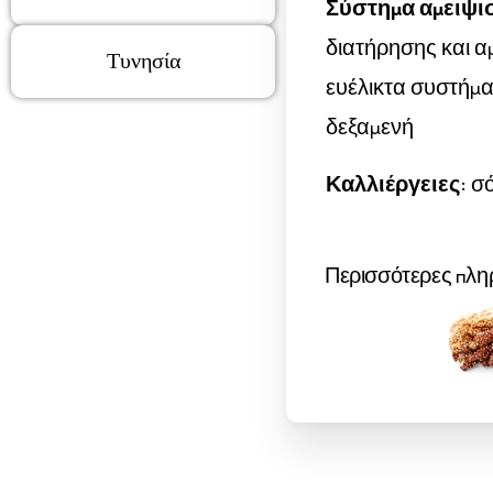
Σύστημα αμειψι
διατήρησης και α
Τυνησία
ευέλικτα συστήμ
δεξαμενή
Καλλιέργειες
: σ
Περισσότερες πλη